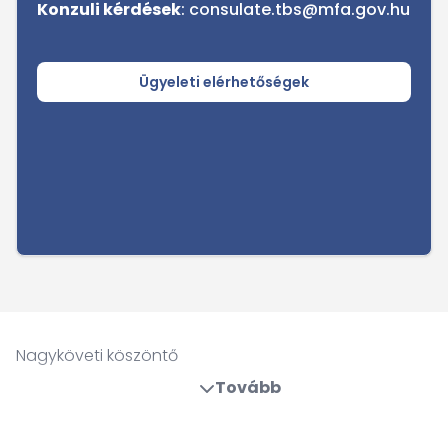
Konzuli kérdések
: consulate.tbs@mfa.gov.hu
Ügyeleti elérhetőségek
Nagyköveti köszöntő
Tovább