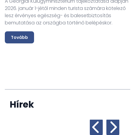
A Georgiai Külügyminisztérium tájékoztatása alapján
2026. január 1-jétől minden turista számára kötelező
lesz érvényes egészség- és balesetbiztosítás
bemutatása az országba történő belépéskor.
Tovább
Hírek