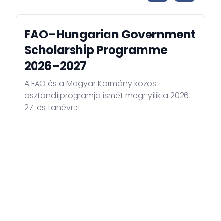
FAO–Hungarian Government
Scholarship Programme
2026–2027
A FAO és a Magyar Kormány közös
ösztöndíjprogramja ismét megnyílik a 2026–
27-es tanévre!