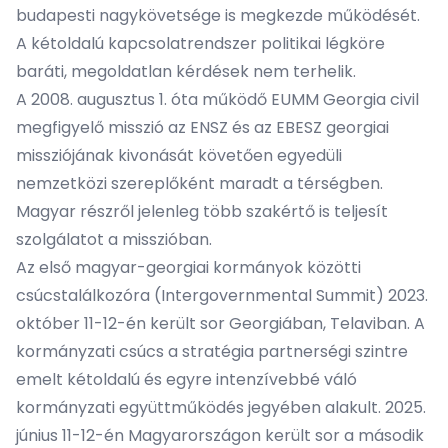
budapesti nagykövetsége is megkezde működését.
A kétoldalú kapcsolatrendszer politikai légköre
baráti, megoldatlan kérdések nem terhelik.
A 2008. augusztus 1. óta működő EUMM Georgia civil
megfigyelő misszió az ENSZ és az EBESZ georgiai
missziójának kivonását követően egyedüli
nemzetközi szereplőként maradt a térségben.
Magyar részről jelenleg több szakértő is teljesít
szolgálatot a misszióban.
Az első magyar-georgiai kormányok közötti
csúcstalálkozóra (Intergovernmental Summit) 2023.
október 11-12-én került sor Georgiában, Telaviban. A
kormányzati csúcs a stratégia partnerségi szintre
emelt kétoldalú és egyre intenzívebbé váló
kormányzati együttműködés jegyében alakult. 2025.
június 11-12-én Magyarországon került sor a második