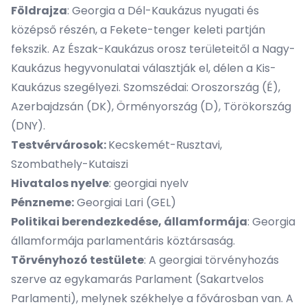
Földrajza
: Georgia a Dél-Kaukázus nyugati és
középső részén, a Fekete-tenger keleti partján
fekszik. Az Észak-Kaukázus orosz területeitől a Nagy-
Kaukázus hegyvonulatai választják el, délen a Kis-
Kaukázus szegélyezi. Szomszédai: Oroszország (É),
Azerbajdzsán (DK), Örményország (D), Törökország
(DNY).
Testvérvárosok:
Kecskemét-Rusztavi,
Szombathely-Kutaiszi
Hivatalos nyelve
: georgiai nyelv
Pénzneme:
Georgiai Lari (GEL)
Politikai berendezkedése, államformája
: Georgia
államformája parlamentáris köztársaság.
Törvényhozó testülete
: A georgiai törvényhozás
szerve az egykamarás Parlament (Sakartvelos
Parlamenti), melynek székhelye a fővárosban van. A