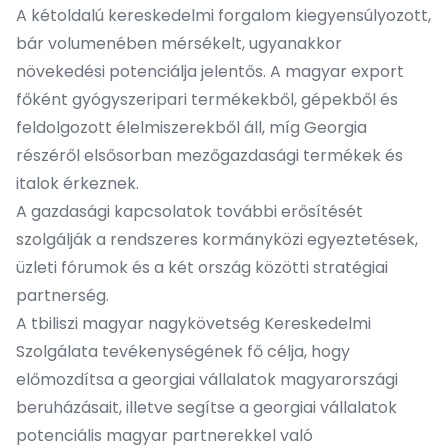
A kétoldalú kereskedelmi forgalom kiegyensúlyozott,
bár volumenében mérsékelt, ugyanakkor
növekedési potenciálja jelentős. A magyar export
főként gyógyszeripari termékekből, gépekből és
feldolgozott élelmiszerekből áll, míg Georgia
részéről elsősorban mezőgazdasági termékek és
italok érkeznek.
A gazdasági kapcsolatok további erősítését
szolgálják a rendszeres kormányközi egyeztetések,
üzleti fórumok és a két ország közötti stratégiai
partnerség.
A tbiliszi magyar nagykövetség Kereskedelmi
Szolgálata tevékenységének fő célja, hogy
előmozdítsa a georgiai vállalatok magyarországi
beruházásait, illetve segítse a georgiai vállalatok
potenciális magyar partnerekkel való