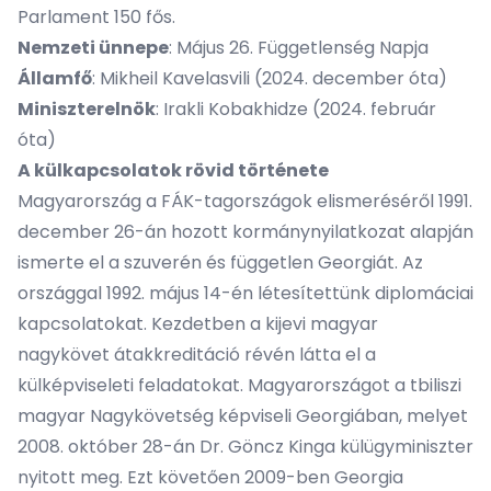
Parlament 150 fős.
Nemzeti ünnepe
: Május 26. Függetlenség Napja
Államfő
: Mikheil Kavelasvili (2024. december óta)
Miniszterelnök
: Irakli Kobakhidze (2024. február
óta)
A külkapcsolatok rövid története
Magyarország a FÁK-tagországok elismeréséről 1991.
december 26-án hozott kormánynyilatkozat alapján
ismerte el a szuverén és független Georgiát. Az
országgal 1992. május 14-én létesítettünk diplomáciai
kapcsolatokat. Kezdetben a kijevi magyar
nagykövet átakkreditáció révén látta el a
külképviseleti feladatokat. Magyarországot a tbiliszi
magyar Nagykövetség képviseli Georgiában, melyet
2008. október 28-án Dr. Göncz Kinga külügyminiszter
nyitott meg. Ezt követően 2009-ben Georgia