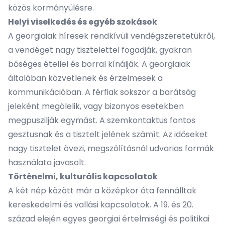
közös kormányülésre.
Helyi viselkedés és egyéb szokások
A georgiaiak híresek rendkívüli vendégszeretetükről,
a vendéget nagy tisztelettel fogadják, gyakran
bőséges étellel és borral kínálják. A georgiaiak
általában közvetlenek és érzelmesek a
kommunikációban. A férfiak sokszor a barátság
jeleként megölelik, vagy bizonyos esetekben
megpuszilják egymást. A szemkontaktus fontos
gesztusnak és a tisztelt jelének számít. Az időseket
nagy tisztelet övezi, megszólításnál udvarias formák
használata javasolt.
Történelmi, kulturális kapcsolatok
A két nép között már a középkor óta fennálltak
kereskedelmi és vallási kapcsolatok. A 19. és 20.
század elején egyes georgiai értelmiségi és politikai