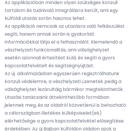
Az applikációban minden olyan szükséges konzuli
tartalom és tudnivaló integrálásra került, ami egy
külföldi utazás során hasznos lehet.
Az applikáció nemcsak az utazásra való felkészülést
segíti, hanem annak során is gyakorlati
információkkal látja el a felhasználót. Kiemelendő a
vészhelyzeti funkcionalitás, ami válsághelyzet
esetén azonnali értesítést küld, és segíti a gyors
kapcsolatfelvételt és segítségnyújtást.
Az új alkalmazásban egyszerűen regisztrálhatunk
konzuli védelemre, a vészhelyzeti üzenetek pedig a
válsághelyzet lezárultáig bármikor megtekinthetők.
Utazási tanácsaink áttekinthetőbb formában
jelennek meg, és az oldalról közvetlenül is behozható
a célországban illetékes külképviselet(ek)
elérhetősége a gyors kapcsolatfelvétel elősegítése
érdekében. Az új Bajban külföldön oldalon azok a